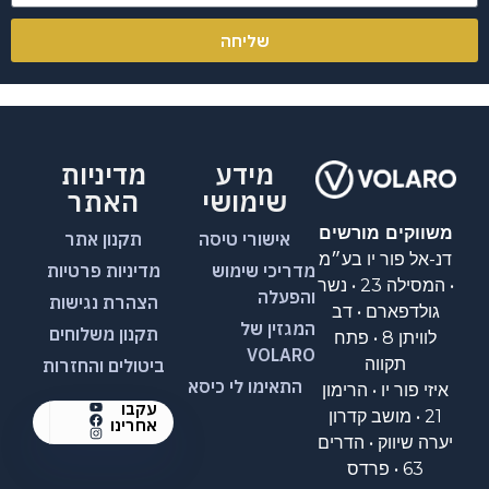
שליחה
מידע
מדיניות
שימושי
האתר
משווקים מורשים
אישורי טיסה
תקנון אתר
דנ-אל פור יו בע״מ
מדריכי שימוש
מדיניות פרטיות
• המסילה 23 • נשר
והפעלה
הצהרת נגישות
גולדפארם • דב
המגזין של
תקנון משלוחים
לוויתן 8 • פתח
VOLARO
תקווה
ביטולים והחזרות
התאימו לי כיסא
איזי פור יו • הרימון
עקבו
21 • מושב קדרון
אחרינו
יערה שיווק • הדרים
63 • פרדס