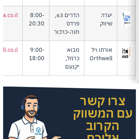
יערה
הדרים 63,
8:00-
ga.co.il
שיווק
פרדס
20:30
חנה-כרכור
אורתו ויל
מבוא
9:00-
ll.co.il
Orthwell
כרמל,
18:00
יקנעם
צרו קשר
עם המשווק
הקרוב
אליכם