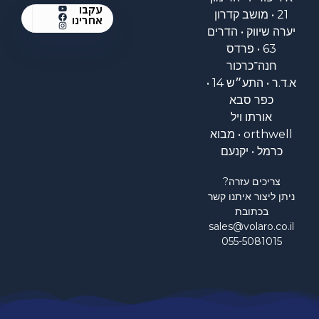
עקבו
21 • מושב קדרון
אחרינו
יערה שיווק • הדרים
63 • פרדס
חנה־כרכור
א.ד.ר • התע״ש 14 •
כפר סבא
אורתו ויל
orthwell • מבוא
כרמל • יקנעם
צריכים עזרה?
ניתן ליצור איתנו קשר
בכתובת
sales@volaro.co.il
055-5081015