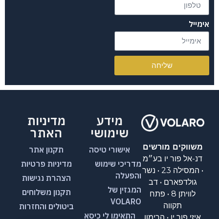
אימייל
שליחה
מידע
מדיניות
שימושי
האתר
משווקים מורשים
אישורי טיסה
תקנון אתר
דנ-אל פור יו בע״מ
מדריכי שימוש
מדיניות פרטיות
• המסילה 23 • נשר
והפעלה
הצהרת נגישות
גולדפארם • דב
המגזין של
תקנון משלוחים
לוויתן 8 • פתח
VOLARO
תקווה
ביטולים והחזרות
התאימו לי כיסא
איזי פור יו • הרימון