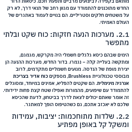
מותאם בקפידה לביצועים מרביים ותפעול חכם. כיסאות הדור
החדש מתוכננים להתמודד עם מגוון רחב של תנאי דרך, לא רק
על משטחים חלקים וסטריליים. הם בנויים לעמוד באתגרים של
העולם האמיתי.
2.1. מערכות הנעה חזקות: כוח שקט ובלתי
מתפשר
הימים שבהם כיסא גלגלים חשמלי היה מקרקש, מגמגם,
ומתקשה בעלייה קלה – נגמרו. בדור החדש, מערכות ההנעה הן
יצירת מופת של הנדסה. מנועים חשמליים מתקדמים, לרוב
מבוססי טכנולוגיית Brushless, מספקים
כוח אדיר בצריכת
אנרגיה מינימלית
. הם שקטים להפליא, אמינים במיוחד, ומסוגלים
להתמודד עם שיפועים, מהמורות ואפילו שטח קצת פחות ידידותי.
זה אומר שאתם יכולים לצאת לדרך בביטחון, לדעת שהכיסא
שלכם לא יאכזב אתכם, גם כשהטיפוס הופך למאתגר.
2.2. שלדות מתוחכמות: יציבות, עמידות
ומשקל קל באופן מפתיע