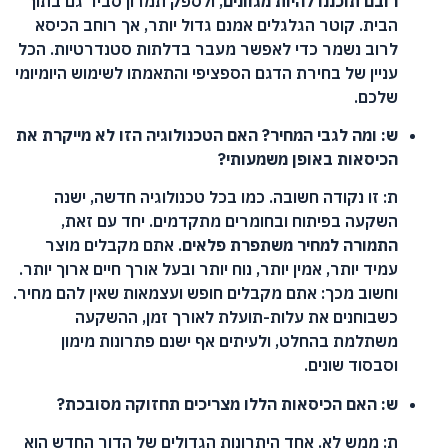
רובם תוכננו להיות מגוונים
, ולספק תמרון סביר גם בתוך
הבית. קוטר הגלגלים אמנם גדול יותר, אך רוחב הכיסא
לרוב נשמר כדי לאפשר מעבר בדלתות סטנדרטיות. הכל
עניין של בחירת הדגם הספציפי והתאמתו לשימוש היומיומי
שלכם.
ש: ומה לגבי המחיר? האם הטכנולוגיה הזו לא מייקרת את
הכיסאות באופן משמעותי?
ת: זו נקודה חשובה. כמו בכל טכנולוגיה חדשה, ישנה
השקעה בפיתוח ובחומרים מתקדמים. יחד עם זאת,
התמורה למחיר משתפרת פלאים
. אתם מקבלים מוצר
עמיד יותר, אמין יותר, נוח יותר ובעל אורך חיים ארוך יותר.
וחשוב מכך: אתם מקבלים חופש ועצמאות שאין להם מחיר.
כשבוחנים את עלות-תועלת לאורך זמן, ההשקעה
משתלמת בהחלט, ולעיתים אף ישנם פתרונות מימון
וסבסוד שונים.
ש: האם הכיסאות הללו מצריכים תחזוקה מסובכת?
ת: ממש לא. אחד היתרונות הגדולים של הדור החדש הוא