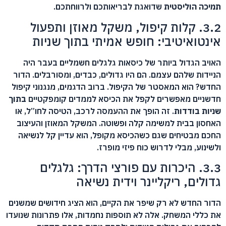
תמיכה הוליסטית
שדואגת לבריאותכם ולרווחתכם.
3.2. קלות קיפול, משקל מאוזן ותפעול
אינטואיטיבי: חופש אמיתי בתוך שניות
האויב הגדול ביותר של כיסאות גלגלים חשמליים בעבר היה
הניידות שלהם עצמם. הם היו גדולים, כבדים, ומסורבלים. הדור
החדש? הוא המאסטר של הקיפול. ברוב הדגמים, מנגנוני קיפול
חדשניים מאפשרים לקפל את הכיסא לממדים קומפקטיים
בתוך
שניות בודדות
. זה הופך את ההעמסה לרכב, הטיסה לחו”ל, או
האחסון בבית למשימה קלה ופשוטה. המשקל המאוזן והעיצוב
החכם מבטיחים שגם כשהכיסא מקופל, הוא עדיין קל לנשיאה
ולשינוע, מבלי לדרוש כוח פיזי מופרז.
3.3. היכרות עם פורצי הדרך: גלגלים
גדולים, ריקליינר וידית נשיאה
הדור החדש לא רק שיפר את הקיים, הוא הציג חידושים שמשנים
את כללי המשחק. אלה לא תוספות נחמדות, אלו פתרונות שנועדו