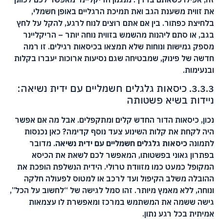
את זווית משענת הגב ואת תמיכת הרגליים באופן חשמלי,
בלחיצת כפתור. בין אם אתם רוצים לנוח לרגע, להקל על לחץ
בגב, או סתם ליהנות מהשמש בזווית נוחה יותר – הריקליינר
מספק גמישות ונוחות שלא תמצאו בכיסאות רגילים. זו רמה
חדשה של פינוק, שמבטיחה שגם נסיעות ארוכות יעברו בקלות
ובנעימות.
3.3.3. כיסאות גלגלים חשמליים עם ידית נשיאה:
ניידות בשיא פשטותה
נכון, כיסאות הדור החדש קלים ומתקפלים. אבל מה אם אפשר
היה לקחת את קלות השינוע צעד נוסף קדימה? כאן נכנסות
לתמונה
כיסאות גלגלים חשמליים עם ידית נשיאה
. מדובר
בפתרון גאוני בפשטותו, המאפשר לכם לשאת את הכיסא
המקופל כמעט כמו מזוודת טרולי. הידית הנשלפת הופכת את
ההובלה משלב הקיפול ועד לרכב או למטוס לפעולה חלקה
ונוחה, ללא מאמץ מיותר. זהו סמל לגישה של “לחשוב על הכל”,
גישה ששמה את המשתמש במרכז ומאפשרת לו עצמאות
אמיתית בכל רגע נתון.