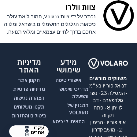
צוות וולרו
נכתב על ידי צוות Volaro, המוביל את עולם
כיסאות הגלגלים החשמליים בישראל ומלווה
אתכם בדרך לחיים עצמאיים ומלאי תנועה.
מידע
מדיניות
שימושי
האתר
משווקים מורשים
אישורי טיסה
תקנון אתר
דנ-אל פור יו בע״מ
מדריכי שימוש
מדיניות פרטיות
• המסילה 23 • נשר
והפעלה
הצהרת נגישות
גולדפארם • דב
המגזין של
תקנון משלוחים
לוויתן 8 • פתח
VOLARO
תקווה
ביטולים והחזרות
התאימו לי כיסא
איזי פור יו • הרימון
עקבו
21 • מושב קדרון
אחרינו