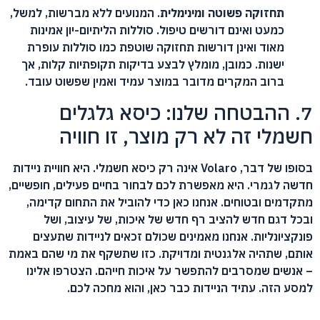
תחזוקה פשוטה ומינימלית
. המנועים ללא מברשות, למשל,
כמעט ואינם דורשים טיפול. סוללות הליתיום-יון אמינות
מאוד ואינן דורשות תחזוקה שוטפת כמו סוללות עופרת
ישנות. כמובן, מומלץ לבצע בדיקות תקופתיות קלות, אך
ברוב המקרים מדובר במוצר עמיד ואמין שפשוט עובד.
7. ההבטחה שלנו: כיסא גלגלים
חשמלי זה לא רק מוצר, זו חוויה
בסופו של דבר, Volaro אינה רק כיסא חשמלי. היא חוויית ניידות
חדשה לגמרי. היא מאפשרת לכם לבחור בחיים פעילים, חופשיים,
מתקדמים ובטוחים. אנחנו כאן כדי להוביל את התחום קדימה,
ובכל דגם חדש להציב רף חדש של איכות, של עיצוב, ושל
פונקציונליות. אנחנו מאמינים שכולם זכאים לניידות שתעצים
אותם, שתהיה אלגנטית ומדויקת. כזו שתשקף את מי שהם באמת
– אנשים שמסרבים להתפשר על איכות חייהם. הצטרפו אלינו
למסע הזה. עתיד הניידות כבר כאן, והוא מחכה לכם.