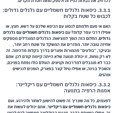
להרחיב את גבולות הניידות ולספק נוחות חסרת תקדים.
3.3.1. כיסאות גלגלים חשמליים עם גלגלים גדולים:
לכבוש כל שטח בקלות
האם אי פעם חלמתם לנסוע עם הכיסא שלכם על דשא, חצץ, או
אפילו דרכי עפר קלות? עם
כיסאות גלגלים חשמליים עם גלגלים
גדולים
, החלום הזה הופך למציאות. הגלגלים המוגדלים מספקים
אחיזה טובה יותר, מפזרים את המשקל על שטח רחב יותר,
ובעיקר, “בולעים” מהמורות ופערים בדרך בקלות מדהימה. זה
לא רק נוחות, זו יכולת תנועה שלא הייתה קיימת קודם לכן. אתם
כבר לא מוגבלים למדרכות וקניונים. העולם כולו נפתח בפניכם,
והשביל בגינה, או אפילו טיול קצר בפארק, הופכים לנגישים
ומהנים.
3.3.2. כיסאות גלגלים חשמליים עם ריקליינר:
אמנות הרפיה בתנועה
לפעמים, כל מה שצריך זה פשוט להישען לאחור ולהירגע. ועם
כיסאות גלגלים חשמליים עם ריקליינר
, אתם יכולים לעשות את
זה, אפילו כשאתם בדרך. מנגנון הריקליינר מאפשר לכם לכוונן