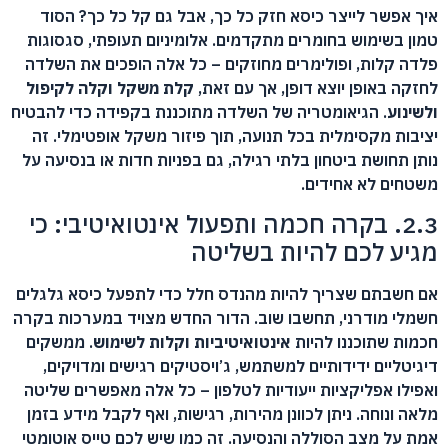
איך אפשר לייצר כיסא חזק כל כך, אבל גם קל כל כך? הסוד
טמון בשימוש בחומרים מתקדמים. אלומיניום תעופתי, סגסוגות
פלדה קלות, ופולימרים מחוזקים – כל אלה הופכים את השלדה
לחזקה באופן יוצא דופן, אך עם זאת,
קלת משקל וקלה לקיפול
ולשינוע
. הגיאומטריה של השלדה מתוכננת בקפידה כדי להבטיח
יציבות מקסימלית בכל תנועה, תוך פיזור משקל אופטימלי. זה
נותן תחושת ביטחון בלתי רגילה, גם בפניות חדות או בנסיעה על
משטחים לא אחידים.
2.3. בקרה חכמה ותפעול אינטואיטיבי: כי
מגיע לכם להיות בשליטה
אם חשבתם שצריך להיות מהנדס חלל כדי לתפעל כיסא גלגלים
חשמלי מודרני, תחשבו שוב. הדור החדש מצויד במערכות בקרה
חכמות שתוכננו להיות
אינטואיטיביות וקלות לשימוש
. ממשקים
דיגיטליים ידידותיים למשתמש, ג’ויסטיקים רגישים ומדויקים,
ואפילו אפליקציות ייעודיות לטלפון – כל אלה מאפשרים שליטה
מלאה ונוחה. ניתן לכוונן מהירות, רגישות, ואף לקבל מידע בזמן
אמת על מצב הסוללה והנסיעה. זה כמו שיש לכם טייס אוטומטי