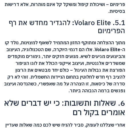
פרימיום – ושיכולת קיפול ומשקל קל אינם מותרות, אלא דרישות
בסיסיות.
5.1. Volaro Elite: להגדיר מחדש את רף
הפרימיום
מתוך ההצלחה ומתוקף החזון המתמיד לשאוף למצוינות, נולד קו
ה-
Volaro Elite
. אלו הם דגמי היוקרה, שם הטכנולוגיה, העיצוב
והביצועים מגיעים לשיא. מנועים חזקים יותר, גימורים מוקפדים
שמשדרים אלגנטיות, ועיצוב אייקוני הכולל את לוגו הציפור
הפורצת את גבולות העיגול – כולם יחד מבטאים את הרצון
להציב רף חדש לחלוטין בתחום הניידות החשמלית. זוהי לא רק
סדרה של כיסאות, זו הצהרה על מה שאפשרי, כשהנדסה ועיצוב
נפגשים ברמה הגבוהה ביותר.
6. שאלות ותשובות: כי יש דברים שלא
אומרים בקול רם
אחרי שצללנו לעומק, סביר להניח שיש לכם כמה שאלות שעדיין