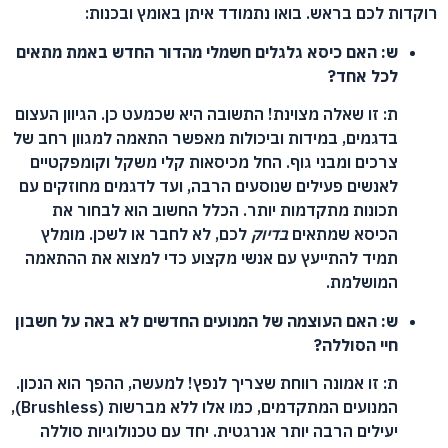
רוקדות לכם בראש. בואו נתמודד איתן באומץ ובכנות:
ש: האם כיסא גלגלים חשמלי מהדור החדש באמת מתאים
לכל אחד?
ת: זו שאלה מצוינת! התשובה היא שכמעט כן. הגיוון העצום
בדגמים, במידות וביכולות מאפשר התאמה למגוון רחב של
צרכים ומבני גוף. החל מכיסאות קלי משקל וקומפקטיים
לאנשים פעילים שנוסעים הרבה, ועד לדגמים מחוזקים עם
תכונות מתקדמות יותר. הכלל החשוב הוא לבחור את
הכיסא שמתאים
בדיוק
לכם, לא לחבר או לשכן. מומלץ
תמיד להתייעץ עם אנשי מקצוע כדי למצוא את ההתאמה
המושלמת.
ש: האם העוצמה של המנועים החדשים לא באה על חשבון
חיי הסוללה?
ת: זו אמונה רווחת שצריך לנפץ! למעשה, ההפך הוא הנכון.
המנועים המתקדמים, כמו אלו ללא מברשות (Brushless),
יעילים הרבה יותר אנרגטית. יחד עם טכנולוגיות סוללה