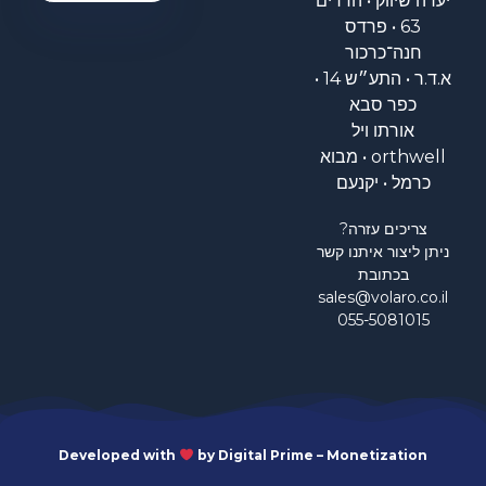
יערה שיווק • הדרים
63 • פרדס
חנה־כרכור
א.ד.ר • התע״ש 14 •
כפר סבא
אורתו ויל
orthwell • מבוא
כרמל • יקנעם
צריכים עזרה?
ניתן ליצור איתנו קשר
בכתובת
sales@volaro.co.il
055-5081015
Developed with
by Digital Prime – Monetization