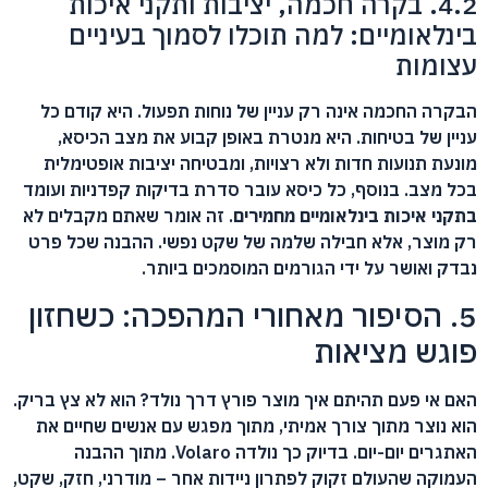
4.2. בקרה חכמה, יציבות ותקני איכות
בינלאומיים: למה תוכלו לסמוך בעיניים
עצומות
הבקרה החכמה אינה רק עניין של נוחות תפעול. היא קודם כל
עניין של בטיחות. היא מנטרת באופן קבוע את מצב הכיסא,
מונעת תנועות חדות ולא רצויות, ומבטיחה יציבות אופטימלית
בכל מצב. בנוסף, כל כיסא עובר סדרת בדיקות קפדניות ועומד
בתקני איכות בינלאומיים מחמירים
. זה אומר שאתם מקבלים לא
רק מוצר, אלא חבילה שלמה של שקט נפשי. ההבנה שכל פרט
נבדק ואושר על ידי הגורמים המוסמכים ביותר.
5. הסיפור מאחורי המהפכה: כשחזון
פוגש מציאות
האם אי פעם תהיתם איך מוצר פורץ דרך נולד? הוא לא צץ בריק.
הוא נוצר מתוך צורך אמיתי, מתוך מפגש עם אנשים שחיים את
האתגרים יום-יום. בדיוק כך נולדה Volaro. מתוך ההבנה
העמוקה שהעולם זקוק לפתרון ניידות אחר – מודרני, חזק, שקט,