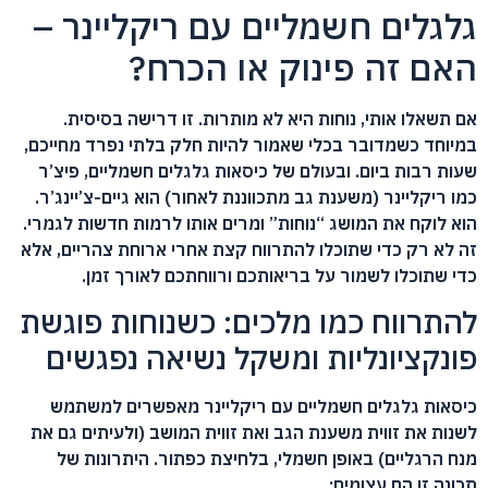
גלגלים חשמליים עם ריקליינר –
האם זה פינוק או הכרח?
אם תשאלו אותי, נוחות היא לא מותרות. זו דרישה בסיסית.
במיוחד כשמדובר בכלי שאמור להיות חלק בלתי נפרד מחייכם,
שעות רבות ביום. ובעולם של כיסאות גלגלים חשמליים, פיצ’ר
כמו ריקליינר (משענת גב מתכווננת לאחור) הוא גיים-צ’יינג’ר.
הוא לוקח את המושג “נוחות” ומרים אותו לרמות חדשות לגמרי.
זה לא רק כדי שתוכלו להתרווח קצת אחרי ארוחת צהריים, אלא
כדי שתוכלו לשמור על בריאותכם ורווחתכם לאורך זמן.
להתרווח כמו מלכים: כשנוחות פוגשת
פונקציונליות ומשקל נשיאה נפגשים
כיסאות גלגלים חשמליים עם ריקליינר מאפשרים למשתמש
לשנות את זווית משענת הגב ואת זווית המושב (ולעיתים גם את
מנח הרגליים) באופן חשמלי, בלחיצת כפתור. היתרונות של
תכונה זו הם עצומים: