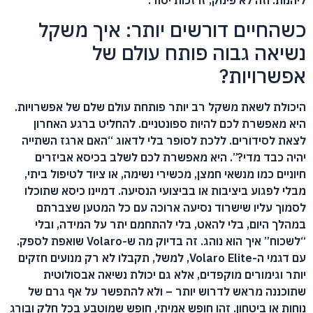
כשהחיים דורשים יותר: איך משקל
נשיאה גבוה פותח עולם של
אפשרויות?
היכולת לשאת משקל רב יותר פותחת עולם שלם של אפשרויות.
היא מאפשרת לכם להיות ספונטניים. להחליט ברגע האחרון
לצאת לסידורים. ללכת לסופר בלי לדאוג “האם ארגז השתייה
יהיה כבד מדי?”. היא מאפשרת לכם לשלב בכיסא אביזרים
חיוניים כמו מנשאי חמצן, מכשירי נשימה, או ציוד לטיפול ביתי,
מבלי לפגוע ביציבות או בביצועי הנסיעה. דמיינו כיסא שתוכלו
לסמוך עליו שישרוד נסיעה ארוכה עם כל המטען שצברתם
במהלך היום, בלי להאט, בלי להתחמם יתר על המידה, ובלי
“לשכוח” איך הוא נוהג. זה בדיוק מה ש-Volaro שואפת לספק.
עם דגמי ה-Volaro Elite, למשל, תקבלו לא רק מנועים חזקים
יותר וגימורים מוקפדים, אלא גם יכולת נשיאה אבסולוטית
שתוכננה מראש לדרוש יותר – ולא להתפשר על אף גרם של
נוחות או ביטחון. זהו חופש אמיתי, חופש שמוטבע בכל חלק ובורג