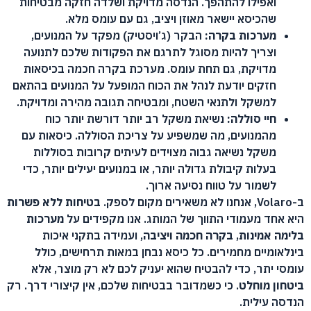
ואפילו להתהפך. הנדסה מדויקת ושלדה חזקה מבטיחות
שהכיסא יישאר מאוזן ויציב, גם עם עומס מלא.
מערכות בקרה:
הבקר (ג’ויסטיק) מפקד על המנועים,
וצריך להיות מסוגל לתרגם את הפקודות שלכם לתנועה
מדויקת, גם תחת עומס. מערכת בקרה חכמה בכיסאות
חזקים יודעת לנהל את הכוח המופעל על המנועים בהתאם
למשקל ולתנאי השטח, ומבטיחה תגובה מהירה ומדויקת.
חיי סוללה:
נשיאת משקל רב יותר דורשת יותר כוח
מהמנועים, מה שמשפיע על צריכת הסוללה. כיסאות עם
משקל נשיאה גבוה מצוידים לעיתים קרובות בסוללות
בעלות קיבולת גדולה יותר, או במנועים יעילים יותר, כדי
לשמור על טווח נסיעה ארוך.
ב-Volaro, אנחנו לא משאירים מקום לספק.
בטיחות ללא פשרות
היא אחד מעמודי התווך של המותג. אנו מקפידים על
מערכות
בלימה אמינות
,
בקרה חכמה ויציבה
, ועמידה בתקני איכות
בינלאומיים מחמירים. כל כיסא נבחן במאות תרחישים, כולל
עומסי יתר, כדי להבטיח שהוא יעניק לכם לא רק מוצר, אלא
ביטחון מוחלט
. כי כשמדובר בבטיחות שלכם, אין קיצורי דרך. רק
הנדסה עילית.