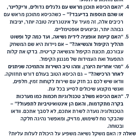
“האם הכיסא תוכנן מראש עם גלגלים גדולים, וריקליינר,
או שהם תוספות בדיעבד?”
– כשהכיסא מתוכנן מראש עם
רכיבים אלה, זה מעיד על אינטגרציה טובה יותר, יציבות
גבוהה יותר, וביצועים אופטימליים.
“האם קיימת אופציה לידית נשיאה, ועד כמה קל ופשוט
תהליך הקיפול והנשיאה?”
– אם ניידות היא שם המשחק
עבורכם, תכונת הקיפול והנשיאה קריטית. בדקו את קלות
התפעול ואת העמידות של מנגנון הקיפול.
“מהי אחריות היצרן, ומהו טיב השירות והתמיכה שניתנים
לאחר הרכישה?”
– גם הכיסא הטוב בעולם דורש תחזוקה.
וודאו שיש לכם גב חזק עם שירות לקוחות זמין, חלפים,
ואנשי מקצוע שיכולים לסייע בכל עת.
“האם הכיסא משלב טכנולוגיות חכמות כמו מערכות
בקרה מתקדמות, והאם הן אינטואיטיביות לתפעול?”
–
הטכנולוגיה נועדה לשרת אתכם, לא לסבך אתכם. וודאו
שהבקר נוח לשימוש, מדויק, ומאפשר נהיגה חלקה
ובטוחה.
שאלה 7:
האם משקל נשיאה משפיע על היכולת לעלות עליות?