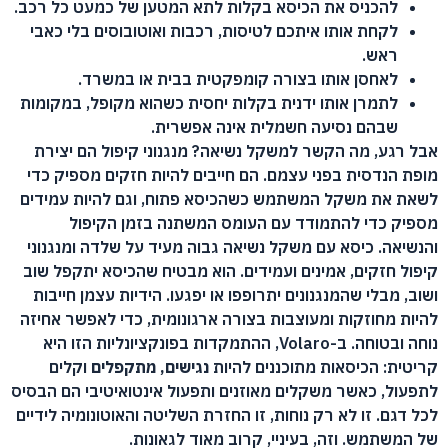
להכניס את הכיסא בקלות לתא המטען של כמעט כל רכב.
לקחת אותו איתכם לטיסות, רכבות ואוטובוסים בלי כאבי
ראש.
לאחסן אותו בצורה קומפקטית בבית או במשרד.
לתמרן אותו ידנית בקלות יחסית כשהוא מקופל, במקומות
שבהם נסיעה חשמלית אינה אפשרית.
אבל רגע, מה הקשר למשקל נשיאה? מנגנוני קיפול הם יצירת
מופת הנדסית בפני עצמם. הם חייבים להיות חזקים מספיק כדי
לשאת את משקל המשתמש כשהכיסא פתוח, וגם להיות עמידים
מספיק כדי להתמודד עם העומס המשתנה בזמן הקיפול
והנשיאה. כיסא עם משקל נשיאה גבוה מעיד על שלדה ומנגנוני
קיפול חזקים, אמינים ועמידים. הוא מבטיח שהכיסא יתקפל שוב
ושוב, מבלי שהמנגנונים יתרופפו או יפגעו. הידיות עצמן חייבות
להיות מחוזקות ומעוצבות בצורה ארגונומית, כדי לאפשר אחיזה
נוחה ובטוחה. ב-Volaro, ההתמקדות בפונקציונליות הזו היא
קריטית: הכיסאות מתוכננים להיות
נגישים, מתקפלים
וקלים
לתפעול, כאשר משקלים מאוזנים ותפעול אינטואיטיבי הם הבסיס
לכל דגם. זו לא רק נוחות, זו החזרת השליטה והאוטונומיה לידיים
של המשתמש. וזה, בעיניי, קרוב מאוד לגאונות.