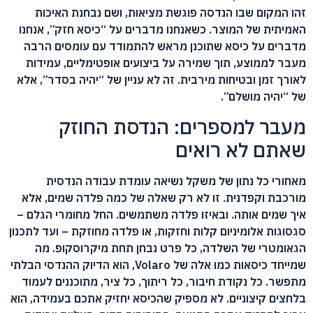
זהו המקום שבו הנדסה פוגשת מציאות, ושם נבחנת האיכות
האמיתית של המוצר. כשאנחנו מדברים על “כיסא חזק”, אנחנו
מדברים על כיסא שתוכנן מראש להתמודד עם עומסים הרבה
מעבר לממוצע, תוך שמירה על ביצועים אופטימליים, עמידות
לאורך זמן ובטיחות מירבית. זה לא עניין של “יהיה בסדר”, אלא
של “יהיה מושלם”.
מעבר למספרים: הנדסת החוזק
שאתם לא רואים
מאחורי כל נתון של משקל נשיאה עומדת עבודה הנדסית
מורכבת וקפדנית. זו לא רק שאלה של כמה פלדה שמים, אלא
איך שמים אותה. ובאיזו פלדה משתמשים. החל מחומרי הגלם –
סגסוגות אלומיניום קלות וחזקות, או פלדה מחוזקת – ועד לתכנון
הגאומטרי של השלדה, כל פרט נבחן תחת מיקרוסקופ. מה
שמייחד כיסאות כמו אלה של Volaro, הוא הדיוק ההנדסי הבלתי
מתפשר. כל נקודת חיבור, כל ריתוך, כל ציר, מתוכננים לעמוד
בלחצים קיצוניים. לא מספיק שהכיסא יחזיק אתכם בעמידה, הוא