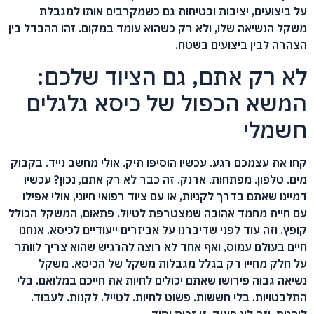
על ביצועים, יציבות ובטיחות גם כשמקרבים אותו למגבלת
משקל הנשיאה שלו, ולא רק כשהוא עומד במקום. זהו ההבדל בין
הצהרה לבין ביצועים בשטח.
לא רק אתם, גם הציוד שלכם:
המשא הכפול של כיסא גלגלים
חשמלי
קחו את עצמכם רגע. עכשיו הוסיפו תיק. אולי מחשב נייד. בקבוק
מים. טלפון. מפתחות. ארנק. זה כבר לא רק אתם, נכון? עכשיו
דמיינו שאתם בדרך לקניות, או עם ציוד רפואי חיוני, אולי אפילו
עם חיית מחמד אהובה שמצטרפת לטיול. פתאום, המשקל הכולל
קופץ. וזה עוד לפני שדיברנו על אביזרים ייעודיים לכיסא. אנחנו
חיים בעולם עמוס, ואף אחד לא רוצה להרגיש שהוא צריך לוותר
על חלק מחייו רק בגלל מגבלות משקל של הכיסא. משקל
נשיאה גבוה פירושו שאתם יכולים לחיות את חייכם במלואם. בלי
התלבטויות. בלי חששות. פשוט לחיות. לטייל. לקנות. לעבוד.
ליהנות. וזה לא פינוק, זו זכות יסוד.