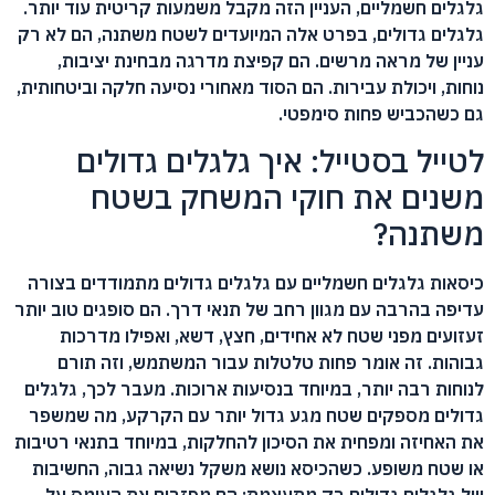
גלגלים חשמליים, העניין הזה מקבל משמעות קריטית עוד יותר.
גלגלים גדולים, בפרט אלה המיועדים לשטח משתנה, הם לא רק
עניין של מראה מרשים. הם קפיצת מדרגה מבחינת יציבות,
נוחות, ויכולת עבירות. הם הסוד מאחורי נסיעה חלקה וביטחותית,
גם כשהכביש פחות סימפטי.
לטייל בסטייל: איך גלגלים גדולים
משנים את חוקי המשחק בשטח
משתנה?
כיסאות גלגלים חשמליים עם גלגלים גדולים מתמודדים בצורה
עדיפה בהרבה עם מגוון רחב של תנאי דרך. הם סופגים טוב יותר
זעזועים מפני שטח לא אחידים, חצץ, דשא, ואפילו מדרכות
גבוהות. זה אומר פחות טלטלות עבור המשתמש, וזה תורם
לנוחות רבה יותר, במיוחד בנסיעות ארוכות. מעבר לכך, גלגלים
גדולים מספקים שטח מגע גדול יותר עם הקרקע, מה שמשפר
את האחיזה ומפחית את הסיכון להחלקות, במיוחד בתנאי רטיבות
או שטח משופע. כשהכיסא נושא משקל נשיאה גבוה, החשיבות
של גלגלים גדולים רק מתעצמת: הם מפזרים את העומס על