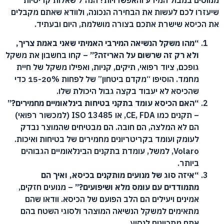
שיעזרו לכם לעשות את הבחירה הנכונה, ולוודא שאתם מקבלים
את הכיסא שישרת אתכם בצורה מושלמת, היום ובעתיד.
“מהו משקל הנשיאה המירבי האמיתי שאני באמת צריך,
ולא רק זה שרשום על האריזה?”
– קחו בחשבון את משקל
גופכם, ציוד רפואי, תיקים, קניות, ואפילו משקל של חיית
מחמד. הוסיפו “מקדם ביטחון” של לפחות 15-20% כדי
שהכיסא לא יעבוד בקצה גבול היכולת שלו.
“האם הכיסא עומד בתקני בטיחות בינלאומיים מחמירים?”
– תקנים כמו CE, FDA, או ISO 13485 (למכשור רפואי)
הם לא המלצה, הם חובה. הם מבטיחים שהמוצר נבדק
לעומק ועומד בקריטריונים מחמירים של בטיחות ואיכות.
Volaro, למשל, עומדת בתקנים הבינלאומיים הגבוהים
ביותר.
“איזה סוג של מנועים מותקנים בכיסא, ואיך הם
מתמודדים עם עומס מלא ושיפועים?”
– מנועים חזקים,
אמינים ויעילים הם הלב הפועם של הכיסא. וודאו שהם
מתאימים למשקל הנשיאה המוצהר ולסוגי השטח בהם
אתם מתכוונים לנסוע.