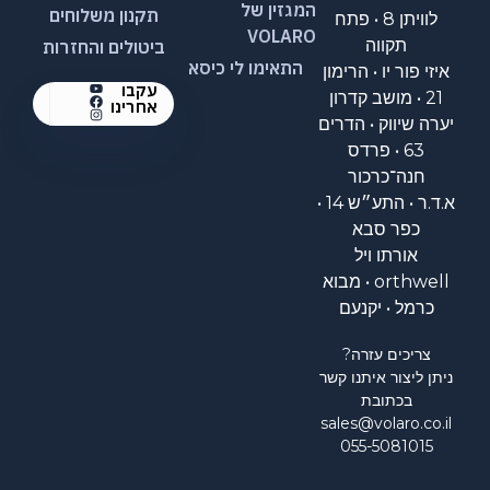
המגזין של
תקנון משלוחים
לוויתן 8 • פתח
VOLARO
תקווה
ביטולים והחזרות
התאימו לי כיסא
איזי פור יו • הרימון
עקבו
21 • מושב קדרון
אחרינו
יערה שיווק • הדרים
63 • פרדס
חנה־כרכור
א.ד.ר • התע״ש 14 •
כפר סבא
אורתו ויל
orthwell • מבוא
כרמל • יקנעם
צריכים עזרה?
ניתן ליצור איתנו קשר
בכתובת
sales@volaro.co.il
055-5081015