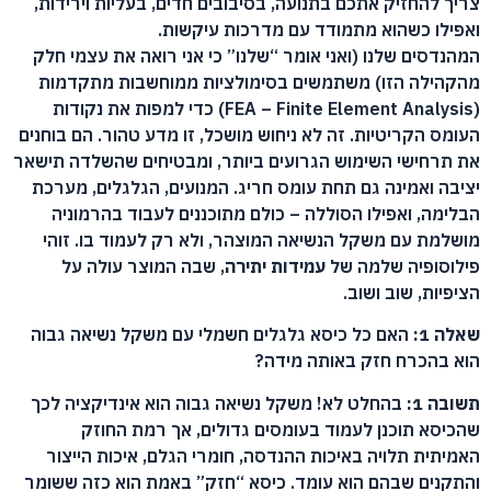
צריך להחזיק אתכם בתנועה, בסיבובים חדים, בעליות וירידות,
ואפילו כשהוא מתמודד עם מדרכות עיקשות.
המהנדסים שלנו (ואני אומר “שלנו” כי אני רואה את עצמי חלק
מהקהילה הזו) משתמשים בסימולציות ממוחשבות מתקדמות
(FEA – Finite Element Analysis) כדי למפות את נקודות
העומס הקריטיות. זה לא ניחוש מושכל, זו מדע טהור. הם בוחנים
את תרחישי השימוש הגרועים ביותר, ומבטיחים שהשלדה תישאר
יציבה ואמינה גם תחת עומס חריג. המנועים, הגלגלים, מערכת
הבלימה, ואפילו הסוללה – כולם מתוכננים לעבוד בהרמוניה
מושלמת עם משקל הנשיאה המוצהר, ולא רק לעמוד בו. זוהי
פילוסופיה שלמה של
עמידות יתירה
, שבה המוצר עולה על
הציפיות, שוב ושוב.
שאלה 1:
האם כל כיסא גלגלים חשמלי עם משקל נשיאה גבוה
הוא בהכרח חזק באותה מידה?
תשובה 1:
בהחלט לא! משקל נשיאה גבוה הוא אינדיקציה לכך
שהכיסא תוכנן לעמוד בעומסים גדולים, אך רמת החוזק
האמיתית תלויה באיכות ההנדסה, חומרי הגלם, איכות הייצור
והתקנים שבהם הוא עומד. כיסא “חזק” באמת הוא כזה ששומר