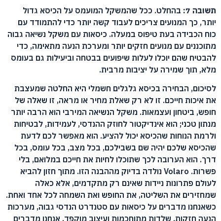
תשובה 7:
בהחלט. ככל שהמשקל המועמס על הכיסא גדול
יותר, כך המנועים צריכים לעבוד קשה יותר כדי להתמודד עם
כוח הכבידה בעת טיפוס במעלה. כיסאות עם משקל נשיאה גבוה
מתוכננים עם מנועים חזקים יותר ומערכת הנעה מתאימה, כדי
להבטיח שהם יוכלו לעלות שיפועים בבטחה וביעילות גם בעומס
מלא, תוך שמירה על יציבות מרבית.
לסיכום, הבחירה בכיסא גלגלים חשמלי היא החלטה שמעצבת
את איכות חייכם. זו לא רק שאלת מחיר או מראה, זו שאלה של
חופש, ביטחון ועצמאות. משקל הנשיאה המירבי הוא הרבה יותר
מנתון טכני; הוא אינדיקטור לחוזק ההנדסי, לעמידות, לבטיחות
ולרמת הנוחות שהכיסא יכול להציע. הוא מאפשר לכם לדעת
שהכיסא שלכם יהיה שם בשבילכם, בכל מצב, בכל עומס, בכל
דרך. הוא הערובה לכך שתוכלו לחיות את חייכם במלואם, בלי
פשרות. Volaro נולדה בדיוק מההבנה הזו. מתוך חזון להביא
לעולם פתרונות ניידות שאינם רק מתקדמים, אלא כאלה
שמחזירים את השליטה, את החופש ואת השמחה לכל אחד ואחת.
כשאנחנו מדברים על כיסאות עם סטנדרט הנדסי גבוה, מערכות
הנעה חזקות, שלדות מתוחכמות ועיצוב מוקפד, אנחנו מדברים