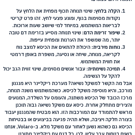
הקלה בלחץ:
שינוי תנוחה תכוף מפחית את הלחץ על
נקודות מסוימות בגוף, ומונע פצעי לחץ. זהו פרט קריטי
לבריאות המשתמש, במיוחד למי שיושב שעות ארוכות.
שיפור זרימת הדם:
שינוי תנוחה מסייע בזרימת דם טובה
יותר, מה שמשפר את הערנות ומפחית עייפות.
נוחות מירבית:
היכולת להתאים את הכיסא למצב נוח
לקריאה, מנוחה, שיחה או נסיעה, משפרת באופן דרמטי
את חווית המשתמש.
תמיכה נשימתית:
עבור אנשים מסוימים, שינוי זווית הגב יכול
להקל על הנשימה.
אבל מה הקשר למשקל נשיאה? מערכת ריקליינר היא מנגנון
מורכב, והיא מוסיפה משקל לכיסא. כשהמשתמש משנה תנוחה,
מרכז הכובד של הכיסא משתנה, והעומס על השלדה, המנועים
והצירים מתחלק אחרת. כיסא עם משקל נשיאה גבוה תוכנן
מראש להתמודד עם המורכבות הזו. הוא מבטיח שהמנגנון יעבוד
בצורה חלקה ויציבה, ושלא תהיה פגיעה בביצועים או בבטיחות
הכיסא גם כשהוא נשען לאחור עם משקל מלא. ב-Volaro, אנחנו
רואים בנוחות ערך עליון. לכן, כל דגם עם ריקליינר מתוכנן