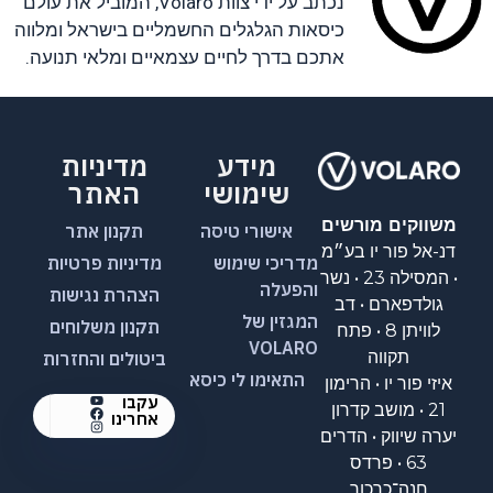
נכתב על ידי צוות Volaro, המוביל את עולם
כיסאות הגלגלים החשמליים בישראל ומלווה
אתכם בדרך לחיים עצמאיים ומלאי תנועה.
מידע
מדיניות
שימושי
האתר
משווקים מורשים
אישורי טיסה
תקנון אתר
דנ-אל פור יו בע״מ
מדריכי שימוש
מדיניות פרטיות
• המסילה 23 • נשר
והפעלה
הצהרת נגישות
גולדפארם • דב
המגזין של
תקנון משלוחים
לוויתן 8 • פתח
VOLARO
תקווה
ביטולים והחזרות
התאימו לי כיסא
איזי פור יו • הרימון
עקבו
21 • מושב קדרון
אחרינו
יערה שיווק • הדרים
63 • פרדס
חנה־כרכור