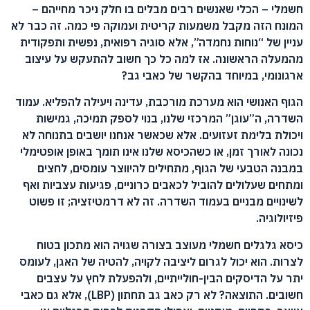
חשמלי – הכלי שאנשים רבים מבלים בו חלק ניכר מחייהם –
המונח הזה מקבל משמעות קריטית ועמוקה פי כמה. זה כבר לא
עניין של “נוחות נחמדה”, אלא סוגיה רפואית, נפשית ותפקודית
מהמעלה הראשונה. אז למה כל כך חשוב להתעקש על עיצוב
ארגונומי, במיוחד בהקשר של כאבי גב?
הגוף האנושי הוא מערכת מורכבת, עדינה ויעילה להפליא. עמוד
השדרה, ה”עוגן” המרכזי שלנו, בנוי לספק תמיכה, גמישות
ויכולת בלימת זעזועים. אלא שכאשר אנחנו יושבים בתנוחה לא
נכונה לאורך זמן, או כשהכיסא שלנו אינו תומך באופן אופטימלי
במבנה הטבעי של הגוף, מתחילים להיווצר עומסים, לחצים
ומתחים שעלולים להוביל לכאבים כרוניים, פגיעות עצביות ואף
לשינויים מבניים בעמוד השדרה. זה לא דרמטיזציה; זו פשוט
פיזיולוגיה.
כיסא גלגלים חשמלי מעוצב בצורה שגויה הוא מתכון בטוח
לצרות. הוא יכול לגרום ליציבה לקויה, להטיה של האגן, לעומס
יתר על הדיסקים הבין-חולייתיים, ולהפעלת לחץ על עצבים
חשובים. התוצאה? לא רק כאב גב תחתון (LBP), אלא גם כאבי