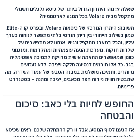
שאלה 7:
מהו היתרון הגדול ביותר של כיסא גלגלים חשמלי
מתקפל מבית Volaro בכל הנוגע לארגונומיה?
תשובה:
היתרון המרכזי של כיסאות Volaro, ובפרט קו ה-Elite,
טמון בשילוב הייחודי בין דיוק הנדסי בלתי מתפשר לנוחות כערך
עליון, והכל במארז מתקפל ונגיש. אנחנו לא מתפשרים על
שלדות חזקות, מערכות הנעה עוצמתיות ומתקדמות, ומנגנוני
כוונון שמאפשרים התאמה אישית מדויקת לתמיכה אופטימלית
בגב. כל אלו תורמים לנסיעה חלקה ויציבה, ללא זעזועים
מיותרים, ותמיכה מושלמת במבנה הטבעי של עמוד השדרה, מה
שמבטיח חווית ניידות חפה מכאבים, יציבה ומהנה – בסטנדרט
פרימיום.
החופש לחיות בלי כאב: סיכום
והבטחה
אז הגענו לסוף המסע, אבל זו רק ההתחלה שלכם. ראינו שכיסא
גלגלים חשמלי הוא לא רק כלי תעבורה, אלא כלי רב עוצמה