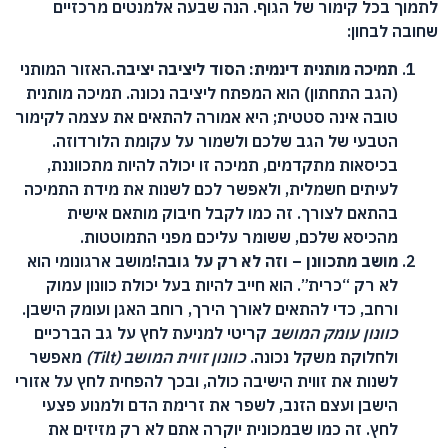
לתמוך בכל קימור של הגוף. הנה שבעה אלמנטים מרכזיים
שחובה לבחון:
תמיכה מותנית דינמית: הסוד ליציבה יציבה.
האזור המותני
(הגב התחתון) הוא המפתח ליציבה נכונה. תמיכה מותנית
טובה אינה סטטית; היא אמורה להתאים את עצמה לקימור
הטבעי של הגב שלכם ולשמור על עקומת הלורדוזה.
בכיסאות מתקדמים, תמיכה זו יכולה להיות מתכווננת,
לעיתים חשמלית, ולאפשר לכם לשנות את מידת התמיכה
בהתאם לצורך. זה כמו לקבל חיבוק מותאם אישית
מהכיסא שלכם, ששומר עליכם מפני התמוטטות.
מושב מתכוונן – וזה לא רק על גובה!
מושב ארגונומי הוא
לא רק “כרית”. הוא חייב להיות בעל יכולת כוונון עמוק
ורחב, כדי להתאים לאורך הירך, רוחב האגן ועומק הישבן.
כוונון עומק המושב
קריטי למניעת לחץ על גב הברכיים
ולחלוקת משקל נכונה.
כוונון זווית המושב (Tilt)
מאפשר
לשנות את זווית הישיבה כולה, ובכך להפחית לחץ על אזורי
הישבן ועצם הזנב, לשפר את זרימת הדם ולמנוע פצעי
לחץ. זה כמו שבמכונית יוקרה אתם לא רק מזיזים את