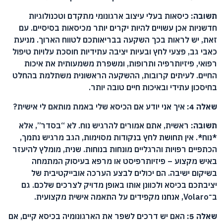
תשובה:
כיסאות בעלי עיצוב ארגונומי מתקדם וטכנולוגיות
חדשניות אכן עשויים להיות יקרים יותר מכיסאות בסיסיים. עם
זאת, יש לראות בכך השקעה בבריאותכם לטווח הארוך. מניעת
כאבי גב, פצעי לחץ ובעיות יציבה עתידיות חוסכת עלויות טיפול
רפואי, פיזיותרפיה ותרופות, ומשפרת משמעותית את איכות
החיים. לעיתים קרובות, ההשקעה הראשונית משתלמת בהחלט
בחיסכון עתידי ובאיכות חיים טובה יותר.
שאלה 4:
איך אני יודע אם הכיסא שלי באמת מותאם לי אישית?
תשובה:
ראשית, אתם אמורים להרגיש נוח. לא “בסדר”, אלא
*נוח*. אין תחושת לחץ בנקודות מסוימות, הגב מרגיש נתמך,
הכתפיים רפויות והרגליים מונחות בנוחות. שנית, מומלץ להיעזר
באיש מקצוע – פיזיותרפיסט או מרפא בעיסוק המתמחה
בשיקום ישיבה. הם יכולים לבצע הערכה אובייקטיבית של
יציבתכם בכיסא ולכוונן אותו באופן מדויק לצרכים שלכם. גם
ב־Volaro, אנחנו מקפידים על התאמה אישית מקצועית.
שאלה 5:
האם יש דרכים לשפר את הארגונומיה בכיסא קיים, אם