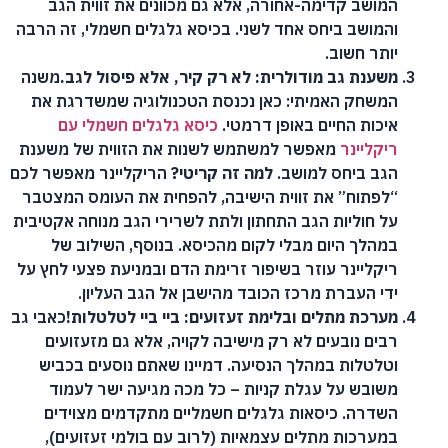
המושב קדימה-אחורה, אלא גם מכוונים את זווית הגב
והמושב ביחס אחד לשני. בכיסא גלגלים חשמלי, זה הרבה
יותר חשוב.
משענת גב מודולרית: לא רק קיר, אלא פיסול לגב.
משנה
המשחק האמיתי: כאן נכנסת הטכנולוגיה שמשדרגת את
איכות החיים באופן דרמטי.
כיסא גלגלים חשמלי עם
ריקליינר
מאפשר למשתמש לשנות את הזווית של משענת
הגב ביחס למושב.
למה זה קריטי?
הריקליינר מאפשר לכם
“לפתוח” את זווית הישיבה, להפחית את העומס המצטבר
על חוליות הגב התחתון ולתת לשרירי הגב מנוחה אקטיבית
במהלך היום מבלי לקום מהכיסא. בנוסף, השילוב של
ריקליינר עוזר בשיפור זרימת הדם ובמניעת פצעי לחץ על
ידי העברת מרכז הכובד מהישבן אל הגב העליון.
מערכת מתלים ובלימת זעזועים: ביי ביי לטלטלות!
כאבי גב
רבים נובעים לא רק מישיבה לקויה, אלא גם מזעזועים
וטלטלות במהלך הנסיעה. דמיינו שאתם נוסעים בכביש
משובש על עגלת קניות – כל מכה מגיעה ישר לעמוד
השדרה. כיסאות גלגלים חשמליים מתקדמים מצוידים
במערכות מתלים עצמאיות (לרוב עם בולמי זעזועים),