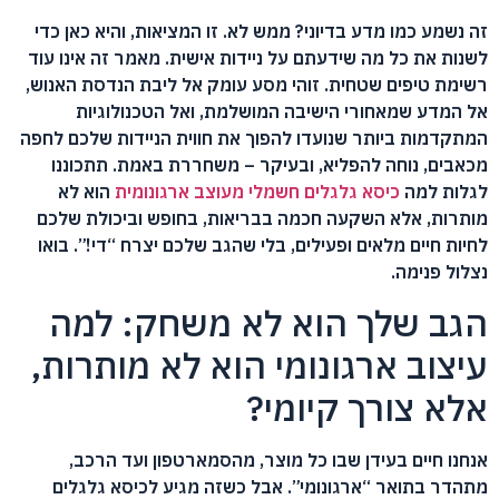
זה נשמע כמו מדע בדיוני? ממש לא. זו המציאות, והיא כאן כדי
לשנות את כל מה שידעתם על ניידות אישית. מאמר זה אינו עוד
רשימת טיפים שטחית. זוהי מסע עומק אל ליבת הנדסת האנוש,
אל המדע שמאחורי הישיבה המושלמת, ואל הטכנולוגיות
המתקדמות ביותר שנועדו להפוך את חווית הניידות שלכם לחפה
מכאבים, נוחה להפליא, ובעיקר – משחררת באמת. תתכוננו
לגלות למה
כיסא גלגלים חשמלי מעוצב ארגונומית
הוא לא
מותרות, אלא השקעה חכמה בבריאות, בחופש וביכולת שלכם
לחיות חיים מלאים ופעילים, בלי שהגב שלכם יצרח “די!”. בואו
נצלול פנימה.
הגב שלך הוא לא משחק: למה
עיצוב ארגונומי הוא לא מותרות,
אלא צורך קיומי?
אנחנו חיים בעידן שבו כל מוצר, מהסמארטפון ועד הרכב,
מתהדר בתואר “ארגונומי”. אבל כשזה מגיע לכיסא גלגלים