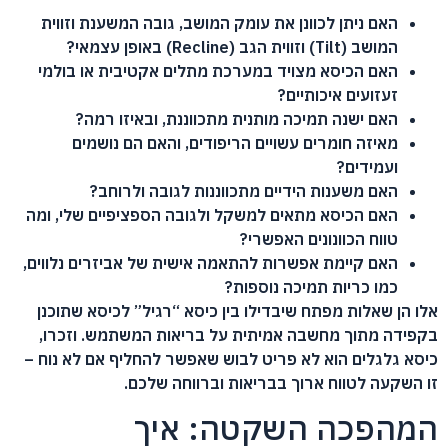
האם ניתן לכוונן את עומק המושב, גובה המשענת וזווית
המושב (Tilt) וזווית הגב (Recline) באופן עצמאי?
האם הכיסא מצויד במערכת מתלים אקטיבית או בולמי
זעזועים איכותיים?
האם ישנה תמיכה מותנית מתכווננת, ובאיזו רמה?
מאיזה חומרים עשויים הריפודים, והאם הם נושמים
ועמידים?
האם משענות הידיים מתכווננות לגובה ולרוחב?
האם הכיסא מתאים למשקל ולגובה הספציפיים שלי, ומה
טווח הכוונונים האפשרי?
האם קיימת אפשרות להתאמה אישית של אביזרים נלווים,
כמו כריות תמיכה נוספות?
אלו הן שאלות מפתח שיבדילו בין כיסא “רגיל” לכיסא שתוכנן
בקפידה מתוך מחשבה אמיתית על בריאות המשתמש. וזכרו,
כיסא גלגלים הוא לא פריט לבוש שאפשר להחליף אם לא נוח –
זו השקעה לטווח ארוך בבריאות וברווחה שלכם.
המהפכה השקטה: איך