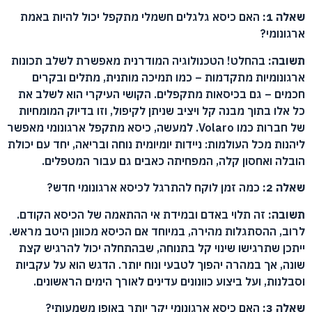
שאלה 1:
האם כיסא גלגלים חשמלי מתקפל יכול להיות באמת
ארגונומי?
תשובה:
בהחלט! הטכנולוגיה המודרנית מאפשרת לשלב תכונות
ארגונומיות מתקדמות – כמו תמיכה מותנית, מתלים ובקרים
חכמים – גם בכיסאות מתקפלים. הקושי העיקרי הוא לשלב את
כל אלו בתוך מבנה קל ויציב שניתן לקיפול, וזו בדיוק המומחיות
של חברות כמו Volaro. למעשה, כיסא מתקפל ארגונומי מאפשר
ליהנות מכל העולמות: ניידות יומיומית נוחה ובריאה, יחד עם יכולת
הובלה ואחסון קלה, המפחיתה כאבים גם עבור המטפלים.
שאלה 2:
כמה זמן לוקח להתרגל לכיסא ארגונומי חדש?
תשובה:
זה תלוי באדם ובמידת אי ההתאמה של הכיסא הקודם.
לרוב, ההסתגלות מהירה, במיוחד אם הכיסא מכוונן היטב מראש.
ייתכן שתרגישו שינוי קל בתנוחה, שבהתחלה יכול להרגיש קצת
שונה, אך במהרה יהפוך לטבעי ונוח יותר. הדגש הוא על עקביות
וסבלנות, ועל ביצוע כוונונים עדינים לאורך הימים הראשונים.
שאלה 3:
האם כיסא ארגונומי יקר יותר באופן משמעותי?