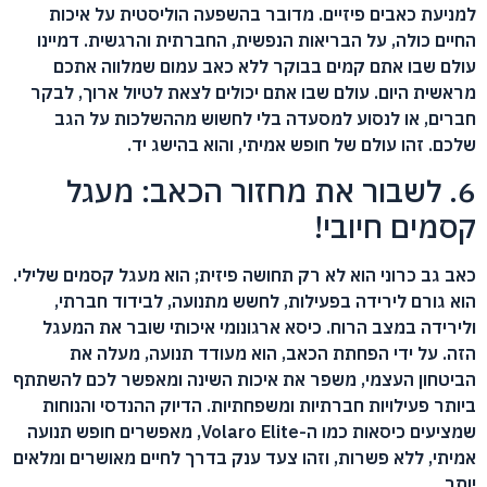
למניעת כאבים פיזיים. מדובר בהשפעה הוליסטית על איכות
החיים כולה, על הבריאות הנפשית, החברתית והרגשית. דמיינו
עולם שבו אתם קמים בבוקר ללא כאב עמום שמלווה אתכם
מראשית היום. עולם שבו אתם יכולים לצאת לטיול ארוך, לבקר
חברים, או לנסוע למסעדה בלי לחשוש מההשלכות על הגב
שלכם. זהו עולם של חופש אמיתי, והוא בהישג יד.
6. לשבור את מחזור הכאב: מעגל
קסמים חיובי!
כאב גב כרוני הוא לא רק תחושה פיזית; הוא מעגל קסמים שלילי.
הוא גורם לירידה בפעילות, לחשש מתנועה, לבידוד חברתי,
ולירידה במצב הרוח. כיסא ארגונומי איכותי שובר את המעגל
הזה. על ידי הפחתת הכאב, הוא מעודד תנועה, מעלה את
הביטחון העצמי, משפר את איכות השינה ומאפשר לכם להשתתף
ביותר פעילויות חברתיות ומשפחתיות. הדיוק ההנדסי והנוחות
שמציעים כיסאות כמו ה-Volaro Elite, מאפשרים חופש תנועה
אמיתי, ללא פשרות, וזהו צעד ענק בדרך לחיים מאושרים ומלאים
יותר.