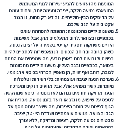
המונעות מהזעזועים להגיע ישירות לגוף המשתמש.
התוצאה? נסיעה חלקה, יציבה ונעימה יותר, ופחות עומס
על הדיסקים הבין-חולייתיים. זה לא רק נוחות, זו הגנה
אקטיבית על הגב שלכם.
משענות ידיים מתכווננות: המפתח להפחתת עומס
בכתפיים ובצוואר.
לרוב מתעלמים מהן, אבל משענות
הידיים משחקות תפקיד קריטי בשמירה על יציבה נכונה.
כשהן בגובה וברוחב הנכונים, הן מאפשרות לכתפיים להיות
רפויות ולזרועות לנוח באופן טבעי, מה שמפחית את המתח
בצוואר, בכתפיים ובגב העליון. משענות ידיים מתכווננות
לגובה, רוחב ואף זווית, הן מאפיין הכרחי בכיסא ארגונומי.
מערכת הנעה יציבה ועוצמתית: בלי רעידות וטלטלות
מיותרות.
קשר מפתיע אולי, אבל מנועים חזקים ומערכת
הנעה מדויקת תורמים גם הם לארגונומיה. כיסא שמתקשה
לטפס על שיפוע, מזגזג או רועד בזמן נסיעה, מכריח את
הגוף לפצות על חוסר היציבות, מה שיוצר עומס נוסף על
הגב והצוואר. מנועים עוצמתיים ושלדת היי-טק יציבה
מבטיחים נסיעה חלקה, רציפה ומדויקת, ללא צורך
בהתאמות יציבה מתמידות שמעמיסות על הגוף.