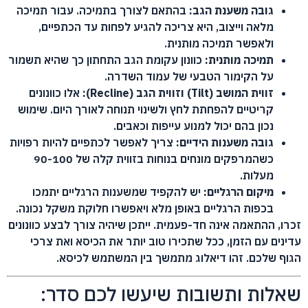
גובה משענת הגב:
בהתאם לצורך בתמיכה. עבור תמיכה
מלאה וייצוב, היא צריכה להגיע לפחות עד הכתפיים,
ולאפשר תמיכה מותנית.
תמיכה מותנית:
כוונון עקומת הגב התחתון כך שהיא תשמור
על הקימור הטבעי של עמוד השדרה.
זווית המושב (Tilt) וזווית הגב (Recline):
אלו כוונונים
קריטיים להפחתת לחץ ולשינוי תנוחה לאורך היום. שימוש
נכון בהם יכול למנוע עייפות וכאבים.
גובה משענות הידיים:
צריך לאפשר לכתפיים להיות רפויות
כשהמרפקים מונחים בנוחות בזווית קלה של 90-100
מעלות.
מיקום הרגליים:
יש להקפיד שמשענות הרגליים יתמכו
בכפות הרגליים באופן מלא ויאפשרו חלוקת משקל נכונה.
זכרו, ההתאמה אינה חד-פעמית. ייתכן שיהיה צורך לבצע כוונונים
עדינים עם הזמן, ככל שתכירו טוב יותר את הכיסא ואת צרכי
הגוף שלכם. זהו דיאלוג מתמשך בין המשתמש לכיסא.
שאלות ותשובות שיעשו לכם סדר: