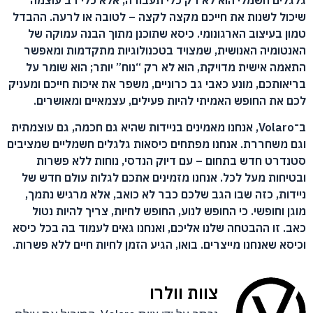
שיכול לשנות את חייכם מקצה לקצה – לטובה או לרעה. ההבדל
טמון בעיצוב הארגונומי. כיסא שתוכנן מתוך הבנה עמוקה של
האנטומיה האנושית, שמצויד בטכנולוגיות מתקדמות ומאפשר
התאמה אישית מדויקת, הוא לא רק “נוח” יותר; הוא שומר על
בריאותכם, מונע כאבי גב כרוניים, משפר את איכות חייכם ומעניק
לכם את החופש האמיתי להיות פעילים, עצמאיים ומאושרים.
ב־Volaro, אנחנו מאמינים בניידות שהיא גם חכמה, גם עוצמתית
וגם משחררת. אנחנו מפתחים כיסאות גלגלים חשמליים שמציבים
סטנדרט חדש בתחום – עם דיוק הנדסי, נוחות ללא פשרות
ובטיחות מעל לכל. אנחנו מזמינים אתכם לגלות עולם חדש של
ניידות, כזה שבו הגב שלכם כבר לא כואב, אלא מרגיש נתמך,
מוגן וחופשי. כי החופש לנוע, החופש לחיות, צריך להיות נטול
כאב. זו ההבטחה שלנו אליכם, ואנחנו גאים לעמוד בה בכל כיסא
וכיסא שאנחנו מייצרים. בואו, הגיע הזמן לחיות חיים ללא פשרות.
צוות וולרו