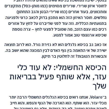
בנוסף, ישיבה ממושכת בכיסא שאינו מתאים עלולה להוביל
לחוסר איזון שרירי. שרירים מסוימים (כמו מותן-כסל) מתקצרים
ומתכווצים, בעוד אחרים (כמו שרירי הבטן והגב התחתון)
נחלשים. חוסר האיזון הזה הוא מתכון בדוק לכאב כרוני ולפגיעה
בתנועתיות הכללית. וזה עוד לפני שדיברנו על לחץ על אזורים
רכים כמו עצם הזנב, מה שמוביל לפצעי לחץ – צרה נוספת
שכיסא ארגונומי טוב אמור למנוע.
אז כאב גב בכיסא גלגלים הוא לא גזירת גורל. הוא לרוב תוצאה
ישירה של אי התאמה בין גוף האדם לבין המכונה שהוא יושב בה.
והבשורות הטובות? זה לחלוטין בר תיקון.
הכיסא החשמלי: לא עוד כלי
עזר, אלא שותף פעיל בבריאות
שלך
ב־Volaro, אנחנו רואים בכיסא הגלגלים החשמלי הרבה יותר
מכלי עזר. הוא שותף. הוא הארכה של הגוף והנפש, והוא חייב
לשרת אתכם נאמנה, לא רק בניידות, אלא גם בשמירה על