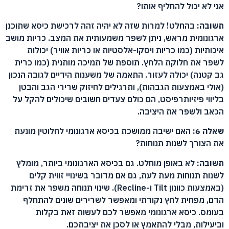
אני לא יכול להחליף אותו?
תשובה:
בהחלט! למרות שזה לא יהיה זהה לרכישת כיסא שתוכנן
ארגונומית מראש, ניתן לשפר משמעותית את המצב. כריות מושב
איכותיות (כמו כריות ויסקו-אלסטיות או כריות אוויר) יכולות
לשפר את חלוקת הלחץ. תוספת של תמיכה מותנית (כמו כרית
גב קטנה) יכולה לעזור. התאמה של משענות הידיים לגובה הנכון
(אולי באמצעות הגבהות), ותרגילים לחיזוק שרירי הגב והבטן
בליווי פיזיותרפיסט, הם כולם צעדים חשובים שיכולים להקל על
הכאב ולשפר את היציבה.
שאלה 6:
האם ישיבה ממושכת בכיסא ארגונומי לחלוטין מונעת
את הצורך לשנות תנוחות?
תשובה:
לא באופן מוחלט. גם בכיסא הארגונומי ביותר, מומלץ
לשנות תנוחות מעת לעת, גם אם מדובר בשינויי זווית קלים
(באמצעות כוונון Tilt ו-Recline). שינוי תנוחה משפר את זרימת
הדם, מפחית לחץ נקודתי ומאפשר לשרירים שונים להתחלף
בעומס. כיסא ארגונומי מאפשר לכם לעשות זאת בקלות
וביעילות, מבלי להתאמץ או לסכן את יציבתכם.