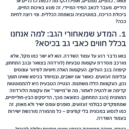
צוואר, כתפיים, מותניים, ואפילו הקרנות לכפות הרגליים או
הידיים. מעבר לכאב הפיזי המיידי, זה פוגע באיכות החיים,
ביכולת הריכוז, במוטיבציה ובשמחה הכללית. ומי רוצה לחיות
ככה?
1. המדע שמאחורי הגב: למה אנחנו
בכלל חווים כאבי גב בכיסא?
בואו נדבר רגע על עמוד השדרה. הוא לא ישר כמו מקל, אלא
מורכב מסדרת עקומות טבעיות (לורדוזה בצוואר ובגב התחתון,
קיפוזה בגב העליון). העקומות האלה חיוניות לפיזור עומסים
ובלימת זעזועים. כאשר אנו יושבים, ובמיוחד בכיסא שאינו תומך
נכון, העקומות הללו משתנות. הנטייה הטבעית היא להתמוטטות
קדימה או להטיה לאחור, מה ש”מיישר” את עקומת הלורדוזה
המותנית (הגב התחתון). כתוצאה מכך, הדיסקים הבין-חולייתיים,
שמתפקדים כבולמי זעזועים, סופגים עומס ישיר ולא מאוזן. זה
כמו לנסוע במכונית בלי קפיצים – כל מהמורה מורגשת ישירות
בעמוד השדרה.