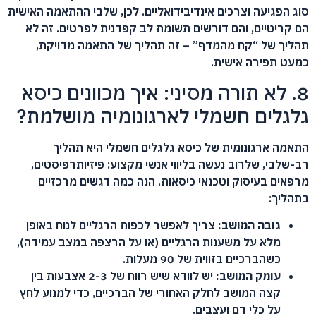
סוג הפגיעה וצרכים אינדיבידואליים. לכן, שלבי ההתאמה האישית
הם קריטיים, והם דורשים תשומת לב קפדנית לפרטים. זה לא
תהליך של “קח מהמדף” – זה תהליך של התאמה מדויקת,
כמעט תפירה אישית.
8. לא תורה מסיני: איך מכוונים כיסא
גלגלים חשמלי לארגונומיה מושלמת?
התאמה ארגונומית של כיסא גלגלים חשמלי היא תהליך
רב-שלבי, שלרוב נעשה בליווי אנשי מקצוע: פיזיותרפיסטים,
מרפאים בעיסוק וטכנאי כיסאות. הנה כמה דגשים מרכזיים
בתהליך:
גובה המושב:
צריך לאפשר לכפות הרגליים לנוח באופן
מלא על משענות הרגליים (או על הרצפה במצב עמידה),
כשהברכיים בזווית של 90 מעלות.
עומק המושב:
יש לוודא שיש רווח של 2-3 אצבעות בין
קצה המושב לחלק האחורי של הברכיים, כדי למנוע לחץ
על כלי דם ועצבים.