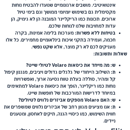
אינטואיטיבי. מושבים ארגונומיים שנועדו להבטיח נוחות
מקסימלית גם בשימוש יומיומי ממושך וגם בימי טיול
ארוכים. תכונות כמו הריקליינר המובנה הן לא גימיק, הן
עדות למחויבות שלנו לנוחות שלכם.
בטיחות ללא פשרות:
מערכות בלימה אמינות, בקרה
חכמה, ועמידה בתקני איכות בינלאומיים מחמירים. כל אלו
מעניקים לכם לא רק מוצר, אלא
שקט נפשי
.
שאלות ותשובות:
ש: מה מייחד את כיסאות Volaro לטיולי שייט?
ת:
השילוב הייחודי של גלגלים גדולים ויציבים, מנגנון קיפול
קל ומהיר, סוללה בעלת טווח נסיעה ארוך, ואפשרויות
נוחות כמו ריקליינר, הופך את כיסאות Volaro למתאימים
במיוחד לדרישות המורכבות של חופשות שייט.
ש: האם Volaro מספקים אביזרים נלווים לטיולים?
ת:
אנו מציעים מגוון רחב של אביזרים נלווים שמשפרים את
חווית השימוש, כמו כיסויי הגנה, תיקים לאחסון, ומטענים
ניידים.