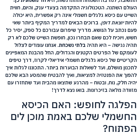
התשובה, למרבה השמחה וההתרגשות, היא
חד משמעית כן!
העולם השתנה. הטכנולוגיה התקדמה בצעדי ענק, והיום, חווית
השייט עם כיסא גלגלים חשמלי אינה רק אפשרית, היא יכולה
להיות
יוצאת דופן
. ברוכים הבאים למדריך המקיף ביותר שאי
פעם נכתב על הנושא. מדריך שיפרום עבורכם כל ספק, יסיר כל
חשש, ויוכיח לכם שאם תבחרו נכון, חופשת השייט שלכם לא רק
תהיה נגישה – היא תהיה
בלתי נשכחת
. אנחנו עומדים לצלול
לעומקם של הפרטים הקטנים והגדולים, החל מהבנת המאפיינים
הקריטיים של כיסא גלגלים חשמלי אידיאלי לקרוז, דרך טיפים
לתכנון מושלם, ועד לשאלות הבוערות ביותר. התכוננו לגלות איך
להפוך את הפנטזיה למציאות, ואיך להבטיח שהמסע הבא שלכם
יהיה חלק, נוח, ובטוח – מהרגע שתצאו מהבית ועד שתחזרו עם
מזוודה מלאה בזיכרונות. בואו נצא לדרך!
הפלגה לחופש: האם הכיסא
החשמלי שלכם באמת מוכן לים
הפתוח?