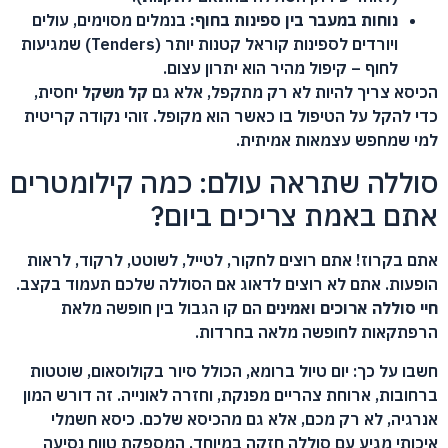
נוחות במעבר בין ספינות בחוף:
בנמלים מסוימים, עולים
ויורדים לספינות קוראל קטנות יותר (Tenders) שמגיעות
לחוף – קיפול מהיר הוא יתרון עצום.
הכיסא צריך להיות לא רק מתקפל, אלא גם
קל משקל
יחסית,
כדי להקל על הטיפול בו כאשר הוא מקופל. זוהי נקודה קריטית
למי שמחפש עצמאות אמיתית.
סוללה שתראה עולם: כמה קילומטרים
אתם באמת צריכים ביום?
אתם בקרוז! אתם רוצים לחקור, לטייל, לשוטט, לרקוד, לראות
הופעות. אתם לא רוצים לדאוג אם הסוללה שלכם תעמוד בקצב.
חיי סוללה ארוכים ואמינים
הם קו הגבול בין חופשה מלאת
הרפתקאות לחופשה מלאה בחרדות.
חשבו על כך: יום טיול ברומא, הכולל סיור בקולוסאום, שוטטות
ברחובות, ארוחת צהריים מפנקת, וחזרה לאונייה. זה דורש המון
אנרגיה, לא רק מכם, אלא גם מהכיסא שלכם. כיסא חשמלי
איכותי מגיע עם סוללה חזקה במיוחד, המספקת טווח נסיעה