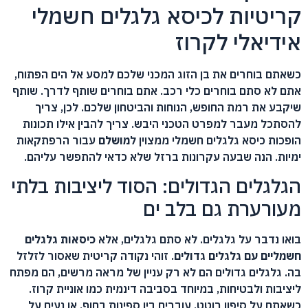
קריטיות לכיסא גלגלים חשמלי
אידיאלי לקרוז
כשאתם בוחרים את בן הזוג המכני שלכם למסע אל הים הפתוח,
אתם לא סתם בוחרים כלי רכב. אתם בוחרים שותף לדרך. שותף
שיקבע את רמת החופש, הנוחות והביטחון שלכם. לכן, צריך
להסתכל מעבר למפרט הטכני היבש. צריך להבין אילו תכונות
הופכות כיסא גלגלים חשמלי ממצוין ל
מושלם
עבור הרפתקאות
ימיות. הנה שבעה עקרונות ברזל שלא כדאי להתפשר עליהם.
הגלגלים הגדולים: הסוד ליציבות בלתי
מעורערת גם בלב ים
בואו נדבר על גלגלים. לא סתם גלגלים, אלא
כיסאות גלגלים
חשמליים עם גלגלים גדולים
. זוהי נקודה קריטית שאסור לזלזל
בה. גלגלים גדולים הם לא רק עניין של מראה מרשים, הם מפתח
ליציבות ולבטיחות, במיוחד בסביבה דינמית כמו אוניית קרוז.
כשאתם על סיפון רוטט, עוברים בין ספינות בחוף, או נעים על