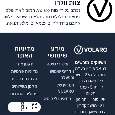
צוות וולרו
נכתב על ידי צוות Volaro, המוביל את עולם
כיסאות הגלגלים החשמליים בישראל ומלווה
אתכם בדרך לחיים עצמאיים ומלאי תנועה.
מידע
מדיניות
שימושי
האתר
משווקים מורשים
אישורי טיסה
תקנון אתר
דנ-אל פור יו בע״מ
מדריכי שימוש
מדיניות פרטיות
• המסילה 23 • נשר
והפעלה
הצהרת נגישות
גולדפארם • דב
המגזין של
תקנון משלוחים
לוויתן 8 • פתח
VOLARO
תקווה
ביטולים והחזרות
התאימו לי כיסא
איזי פור יו • הרימון
עקבו
21 • מושב קדרון
אחרינו
יערה שיווק • הדרים