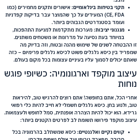
תקני בטיחות בינלאומיים:
אישורים ותקנים מחמירים (כמו
CE, FDA) המעידים על כך שהמוצר עבר בדיקות קפדניות
ועומד בסטנדרטים הגבוהים ביותר.
מנגנוני יציבות:
מערכות מתקדמות למניעת התהפכות,
במיוחד בעת נסיעה על מדרונות או משטחים משתנים.
זו ההבטחה לשנים של שימוש מהנה ובטוח, וזה בדיוק מה
שמפריד בין כיסא גלגלים פשוט לכיסא גלגלים פרימיום – כזה
שאתם יכולים לסמוך עליו בעיניים עצומות בכל מקום בעולם.
עיצוב מוקפד וארגונומיה: כשיופי פוגש
נוחות
אחרי הכל, אתם בחופשה! אתם רוצים להרגיש טוב, להיראות
טוב, ולנוע בחן. כיסא גלגלים חשמלי לא חייב להיות כלי רפואי
גרידא. הוא יכול להיות הצהרה אופנתית, סמל לחופש ולעצמאות.
עיצוב מוקפד פירושו תשומת לב לפרטים הקטנים ביותר:
קווים נקיים ואלגנטיים:
כיסא שמשתלב בהרמוניה בכל
סביבה, מפארק טרופי ועד אולם נשפים יוקרתי.