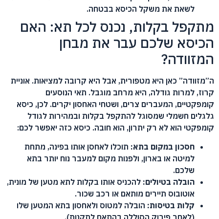
לשאת את משקל הכיסא בבטחה.
מתקפל בקלות, נכנס לכל תא: האם
הכיסא שלכם עבר את מבחן
המזוודה?
ה”מזוודה” כאן היא מטפורית, אבל היא קרובה למציאות. אוניית
קרוז, למרות גודלה, היא מרחב מוגבל. תאי הנוסעים
קומפקטיים, המעברים צרים, ושטחי האחסון יקרים. לכן, כיסא
גלגלים חשמלי שמסוגל להתקפל בקלות ובמהירות לגודל
קומפקטי הוא לא רק יתרון, הוא חובה. כיסא כזה יאפשר לכם:
חסכון במקום בתא:
תוכלו לאחסן אותו בפינה, מתחת
למיטה או בארון, ולפנות מקום למעבר נוח יותר בתא
שלכם.
הובלה בטיולים:
להכניס אותו בקלות לתא מטען של מונית,
אוטובוס תיירים מותאם או רכב שכור.
קלות בטיסות:
הובלה למטוס ולאחסון בתא המטען שלו
(לאחר פירוק הסוללה בהתאם לתקנות).