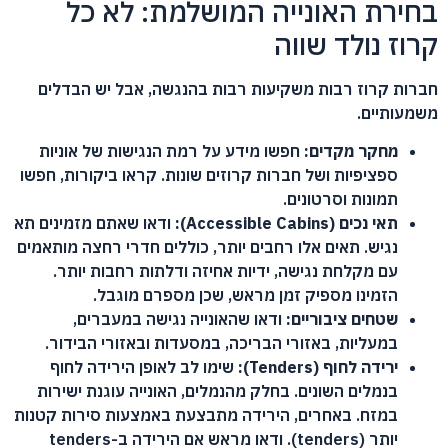
בחירת האונייה המושלמת: לא כל
קרוז נולד שווה
חברות קרוז רבות משקיעות רבות בהנגשה, אבל יש הבדלים
משמעותיים.
מחקר מקדים:
חפשו מידע על רמת הנגישות של אוניות
ספציפיות ושל חברות קרוזים שונות. קראו ביקורות, חפשו
תמונות וסרטונים.
תאי נכים (Accessible Cabins):
ודאו שאתם מזמינים תא
נגיש. תאים אלו רחבים יותר, כוללים חדרי רחצה מותאמים
עם מקלחת נגישה, ידיות אחיזה ודלתות רחבות יותר.
הזמינו מספיק זמן מראש, שכן מספרם מוגבל.
שטחים ציבוריים:
ודאו שהאונייה נגישה במעברים,
במעליות, באזורי הבריכה, במסעדות ובאזורי הבידור.
ירידה לחוף (Tenders):
שימו לב לאופן הירידה לחוף
בנמלים השונים. בחלק מהנמלים, האונייה עוגנת ישירות
במזח. באחרים, הירידה מתבצעת באמצעות סירות קטנות
יותר (tenders). ודאו מראש אם הירידה ב-tenders