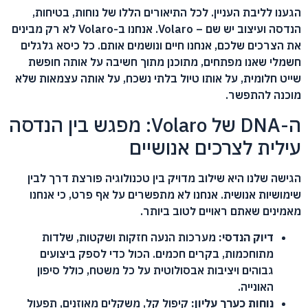
הגענו לליבת העניין. לכל התיאורים הללו של נוחות, בטיחות,
הנדסה ועיצוב יש שם – Volaro. אנחנו ב-Volaro לא רק מבינים
את הצרכים שלכם, אנחנו חיים ונושמים אותם. כל כיסא גלגלים
חשמלי שאנו מפתחים, מתוכנן מתוך חשיבה על אותה חופשת
שייט חלומית, על אותו טיול בלתי נשכח, על אותה עצמאות שלא
מוכנה להתפשר.
ה-DNA של Volaro: מפגש בין הנדסה
עילית לצרכים אנושיים
הגישה שלנו היא שילוב מדויק בין טכנולוגיה פורצת דרך לבין
שימושיות אנושית. אנחנו לא מתפשרים על אף פרט, כי אנחנו
מאמינים שאתם ראויים לטוב ביותר.
דיוק הנדסי:
מערכות הנעה חזקות ושקטות, שלדות
מתוחכמות, בקרים חכמים. הכול כדי לספק ביצועים
גבוהים ויציבות אבסולוטית על כל משטח, כולל סיפון
האונייה.
נוחות כערך עליון:
קיפול קל, משקלים מאוזנים, תפעול