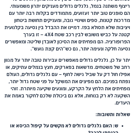
ריצוף משתנה בנמל, גלגלים גדולים מעניקים יתרון משמעותי.
הם סופגים טוב יותר זעזועים, מתמודדים בקלות רבה יותר עם
מדרכות קטנות, ספים ושינויי גובה, ומעניקים תחושת ביטחון
ויציבות שלא תסולא בפז. דמיינו את ההבדל בין נסיעה בקלנועית
קטנה על כביש משובש לבין רכב שטח 4X4 – זו בערך
הפרופורציה. הם מפחיתים את הסיכון לאובדן שליטה ומאפשרים
נסיעה חלקה ונעימה יותר, גם כש”הים קצת גועש”.
יתר על כן, גלגלים גדולים מאפשרים עבירות טובה יותר על מגוון
רחב של משטחים. מדשאות בפארקים, חצץ בנמלים עתיקים, או
אפילו חול דק על שביל גישה לחוף – עם גלגלים גדולים, העולם
נפתח בפניכם. הם מפיצים את המשקל על פני שטח גדול יותר,
מפחיתים את הלחץ על הקרקע, ומונעים שקיעה מיותרת. זוהי
השקעה לא רק בנוחות, אלא גם ביכולת שלכם לחקור באמת את
היעדים.
שאלות ותשובות:
ש: האם גלגלים גדולים לא מקשים על קיפול הכיסא או
הכנסתו לרכב?