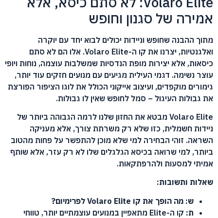
Volaro Elite: לא סתם כיסא, אלא
אמירה של סגנון וחופש
מתוך ההבנה שחופש וניידות יכולים לבוא יחד עם יוקרה
ואלגנטיות, יצרנו את קו ה-Volaro Elite. אלו הם לא סתם
כיסאות, אלא יצירות מופת הנדסיות שמשלבות עוצמה, נוחות ויופי
עוצר נשימה. דגמי העילית מגיעים עם מנועים חזקים עוד יותר,
גימורים מוקפדים, ועיצוב אייקוני הכולל את לוגו הציפור הפורצת
את גבולות העיגול – סמל לחופש שאין לו גבולות.
Volaro Elite מבטא את החזון שלנו לרמה הגבוהה ביותר של
ניידות חשמלית, כזו שלא רק משרתת צורך, אלא מעניקה
השראה. זוהי הבחירה למי שלא מוכן להתפשר על פחות מהטוב
ביותר, למי שרואה בכיסא הגלגלים שלו לא רק עזר, אלא שותף
אמיתי למסעות ולהרפתקאות.
שאלות ותשובות:
ש: מה הופך את קו Volaro Elite לפרימיום?
ת:
קו ה-Elite מתאפיין במנועים עוצמתיים יותר, טווחי