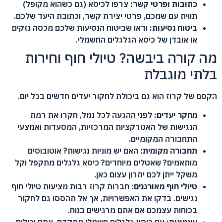
כתובות ופרטי קשר:
צרפו לכיסא (גם כשהוא מקופל)
תווית עם שמכם, פרטי יצירת קשר, וכתובת היעד שלכם.
ביטוח נסיעות:
ודאו שביטוח הנסיעות שלכם מכסה נזקים
או אובדן של כיסא הגלגלים החשמלי.
מה קורה ביבשה? טיולי חוף וחירות
בלתי מוגבלת
הקסם של קרוז הוא גם ביכולת לחקור יעדים חדשים בכל יום.
מחקר יעדים:
לפני ההגעה לכל נמל, חקרו את רמת
הנגישות של האטרקציות המרכזיות, המסעדות ואמצעי
התחבורה המקומיים.
תחבורה מקומית:
האם יש מוניות נגישות? אוטובוסים
מותאמים? שאטלים מיוחדים? כיסא גלגלים מתקפל וקל
משקל ייתן לכם יתרון עצום כאן.
טיולי חוף מאורגנים:
חברות קרוז רבות מציעות טיולי חוף
נגישים. בדקו את האפשרויות, אך אל תהססו גם לחקור
בכוחות עצמכם אם אתם מרגישים בנוח.
עצמאות:
עם כיסא גלגלים חשמלי מתקדם, אתם יכולים