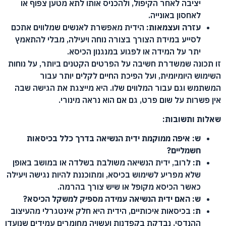
יציבה לאחר הקיפול, ולהכניס אותו לתא מטען צפוף או
לאחסון באונייה.
עזרה ועצמאות:
הידית מאפשרת לאנשים שמלווים אתכם
לסייע במידת הצורך בצורה נוחה ויעילה, מבלי להתאמץ
יתר על המידה או לפגוע במנגנון הכיסא.
זו תכונה שמשדרת חשיבה על הפרטים הקטנים ביותר, על נוחות
השימוש היומיומית, ועל הפיכת החיים לקלים יותר עבור
המשתמש וגם עבור המלווים שלו. היא מייצגת את הגישה שבה
אין פשרות על שום פרט, גם אם הוא נראה מינורי.
שאלות ותשובות:
ש: איפה ממוקמת ידית הנשיאה בדרך כלל בכיסאות
חשמליים?
ת:
לרוב, ידית הנשיאה משולבת בשלדה או במושב באופן
שלא מפריע לשימוש בכיסא, ומתוכננת להיות נגישה ויעילה
כאשר הכיסא מקופל או שיש צורך בהרמה.
ש: האם ידית הנשיאה עמידה מספיק למשקל הכיסא?
ת:
בכיסאות איכותיים, הידית היא חלק אינטגרלי מהעיצוב
ההנדסי, נבדקת בקפדנות ועשויה מחומרים עמידים שנועדו