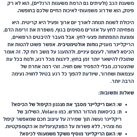
משענת הגב (ולעיתים גם הרמת משענות הרגליים), הוא לא רק
פינוק, הוא שדרוג משמעותי לאיכות החיים שלכם בחופשה.
היכולת לשנות תנוחה לאורך יום ארוך ופעיל היא קריטית. היא
מפחיתה לחץ על אזורים מסוימים בגוף, משפרת את זרימת הדם,
ומונעת התפתחות פצעי לחץ. אבל מעבר להיבטים הרפואיים,
הריקליינר מעניק
נוחות אולטימטיבית
. אפשר פשוט להטות את
הכיסא לאחור, לעצום עיניים, ולהתענג על משב רוח קל. זה אומר
שתוכלו להישאר יותר זמן בחוץ, ליהנות מכל רגע, ולנוח בכל עת
שתצטרכו, מבלי להפסיד שום חוויה. זוהי רמה אחרת של
עצמאות ושחרור, שיודעת להפוך כל רגע בטיול לחוויה נעימה
הרבה יותר.
שאלות ותשובות:
ש: האם ריקליינר מסבך את מנגנון הקיפול של הכיסא?
ת:
בכיסאות מהדור החדש, כמו Volaro, השילוב של
ריקליינר נעשה תוך שמירה על עיצוב חכם שמאפשר קיפול
נוח ומהיר, ללא פשרות על הפונקציונליות או הקומפקטיות.
ש: האם הריקליינר מוסיף משקל משמעותי לכיסא?