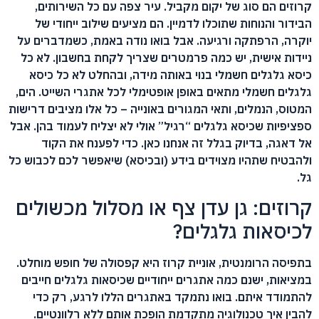
קרוזים הם סוג של יקום מקביל. עיר צפה עם כל השירותים,
הבידור והנוחות שתוכלו לדמיין. הם מציעים שילוב ייחודי של
יוקרה, הרפתקה ורגיעה. אבל בואו נודה באמת, כשמדברים על
ניידות אישית, יש כמה פרמטרים שצריך לקחת בחשבון. לא כל
כיסא גלגלים חשמלי בנוי באותה מידה, ובהחלט לא כל כיסא
גלגלים חשמלי מתאים באופן אופטימלי לכל אתגרי השייט. הים,
המטוס, הנמלים, ותאי המגורים באונייה – כל אלו מציבים דרישות
ספציפיות שכיסא גלגלים “רגיל” אולי לא יצליח לעמוד בהן. אבל
אל דאגה, בדיוק בגלל זה אנחנו כאן. כדי לפענח את הקוד
ולהבטיח שתהיו מצוידים בידע (ובכיסא) שיאפשר לכם לכבוש כל
גל.
קרוזים: גן עדן צף או מסלול מכשולים
לכיסאות גלגלים?
בתפיסה הרומנטית, אוניית קרוז היא קפסולה של חופש מוחלט.
במציאות, ישנם כמה אתגרים ייחודיים שכיסאות גלגלים חייבים
להתמודד איתם. בואו נתמקד באתגרים הללו לרגע, רק כדי
להבין איך טכנולוגיה מתקדמת הופכת אותם ללא רלוונטיים.