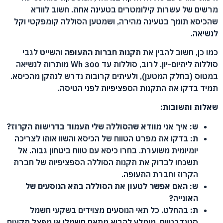
מרשים של עשרות קילומטרים בטעינה אחת. חשוב לוודא
שהכיסא תומך בטעינה מהירה, ושמטען הסוללה קומפקטי וקל
לנשיאה.
כמו כן, חשוב להבין את
תקנות חברות התעופה והשייט
לגבי
סוללות ליתיום-יון. לרוב, סוללות עד 300 Wh מותרות לנשיאה
במטוס (בחלק המטען), ולעיתים קרובות נדרש לנתקן מהכיסא.
תמיד בדקו את התקנות הספציפיות לפני הטיסה.
שאלות ותשובות:
ש: איך אני מוודא שהסוללה שלי תעמוד בדרישות הקרוז?
ת:
בדקו את מפרט הטווח של הכיסא והשוו אותו לצריכה
יומיומית משוערת. בחרו כיסא עם טווח ביטחון גבוה. אל
תשכחו לבדוק את תקנות הסוללה הספציפיות של חברת
הקרוז וחברת התעופה.
ש: האם אפשר לטעון את הסוללה בתא הנוסעים של
האונייה?
ת:
בהחלט. כל תאי הנוסעים מצוידים בשקעי חשמל
סטנדרטיים. מומלץ להביא מתאם חשמלי או מפצל תקעים