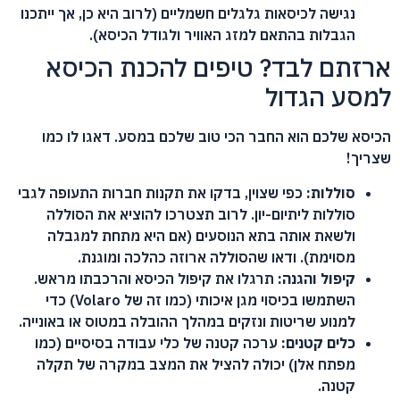
נגישה לכיסאות גלגלים חשמליים (לרוב היא כן, אך ייתכנו
הגבלות בהתאם למזג האוויר ולגודל הכיסא).
ארזתם לבד? טיפים להכנת הכיסא
למסע הגדול
הכיסא שלכם הוא החבר הכי טוב שלכם במסע. דאגו לו כמו
שצריך!
סוללות:
כפי שצוין, בדקו את תקנות חברות התעופה לגבי
סוללות ליתיום-יון. לרוב תצטרכו להוציא את הסוללה
ולשאת אותה בתא הנוסעים (אם היא מתחת למגבלה
מסוימת). ודאו שהסוללה ארוזה כהלכה ומוגנת.
קיפול והגנה:
תרגלו את קיפול הכיסא והרכבתו מראש.
השתמשו בכיסוי מגן איכותי (כמו זה של Volaro) כדי
למנוע שריטות ונזקים במהלך ההובלה במטוס או באונייה.
כלים קטנים:
ערכה קטנה של כלי עבודה בסיסיים (כמו
מפתח אלן) יכולה להציל את המצב במקרה של תקלה
קטנה.