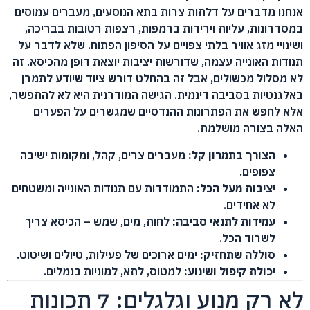
אנחנו מדברים על דלתות צרות בתא הנוסעים, מעברים עמוסים
במסדרונות, עליות וירידות ברמפות, רצפות רטובות בבריכה,
ושינויי מזג אוויר בלתי צפויים על הסיפון הפתוח. שלא לדבר על
תנודות האונייה עצמה, שדורשות יציבות יוצאת דופן מהכיסא. זה
לא מסלול מכשולים, אבל זה בהחלט דורש ציוד שיודע לתמרן
באלגנטיות בסביבה דינמית. הגישה המודרנית היא לא להתפשר,
אלא לחפש את הפתרונות ההנדסיים שמגשרים על הפערים
האלה בצורה מושלמת.
הצורך בתמרון קל:
מעברים צרים, קהל, ומקומות ישיבה
צפופים.
יציבות מעל הכל:
התמודדות עם תנודות האונייה ומשטחים
לא אחידים.
עמידות לתנאי סביבה:
לחות, מים, שמש – הכיסא צריך
לשרוד הכל.
סוללה שתחזיק:
ימים ארוכים של פעילות, טיולים ושיטוט.
יכולת קיפול ושינוע:
למטוס, לתא, למוניות בנמלים.
לא רק מנוע וגלגלים: 7 תכונות