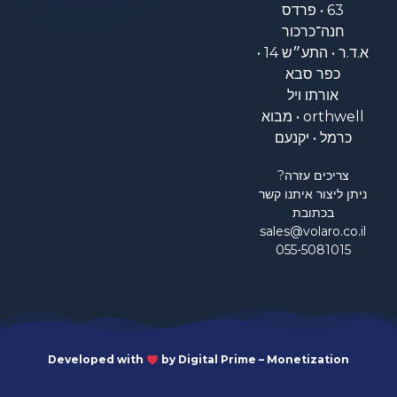
63 • פרדס
חנה־כרכור
א.ד.ר • התע״ש 14 •
כפר סבא
אורתו ויל
orthwell • מבוא
כרמל • יקנעם
צריכים עזרה?
ניתן ליצור איתנו קשר
בכתובת
sales@volaro.co.il
055-5081015
Developed with
by Digital Prime – Monetization